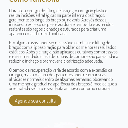
Durante a cirurgia de lifting de braços, o cirurgião plástico
realiza incisões estratégicas na parte interna dos braços,
geralmente ao longo do braço ou na axila. Através dessas
incisões, o excesso de pele e gordura é removido e os tecidos
restantes são reposicionados e suturados para criar uma
aparência mais firme e tonificada.
Em alguns casos, pode ser necessário combinar o lifting de
braços com a lipoaspiração para obter os melhores resultados
estéticos. Após a cirurgia, são aplicados curativos compressivos
e é recomendado o uso de roupas de compressão para ajudar a
reduzir o inchaço e promover a cicatrização adequada.
O tempo de recuperação varia de acordo com a extensão da
cirurgia, mas a maioria dos pacientes pode retomar suas
atividades normais dentro de algumas semanas, observando
uma melhoria gradual na aparência dos braços à medida que a
área tratada se cura e se adapta ao novo contorno corporal.
Agende sua consulta